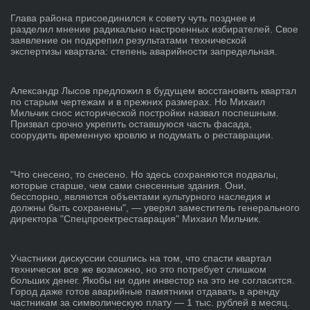
Глава района присоединился к совету чуть позднее и
разделил мнение радикально настроенных избирателей. Свое
заявление он подкрепил результатами технической
экспертизы квартала: степень аварийности запредельная.
Александр Лысов предложил в будущем восстановить квартал
по старым чертежам и в прежних размерах. Но Михаил
Мильчик снос исторической постройки назвал поспешным.
Призвал срочно укрепить оставшуюся часть фасада,
соорудить временную кровлю и подумать о реставрации.
"Что снесено, то снесено. Но здесь сохраняются подвалы,
которые старше, чем сами снесенные здания. Они,
бесспорно, являются объектами культурного наследия и
должны быть сохранены", — уверял заместитель генерального
директора "Спецпроектреставрация" Михаил Мильчик.
Участники дискуссии сошлись на том, что спасти квартал
технически все же возможно, но это потребует слишком
больших денег. Якобы ни один инвестор на это не согласится.
Город даже готов аварийные памятники отдавать в аренду
частникам за символическую плату — 1 тыс. рублей в месяц.