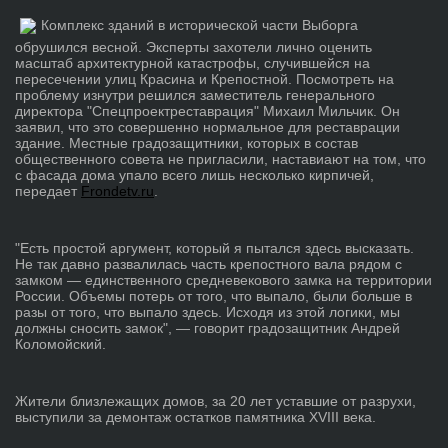
Комплекс зданий в исторической части Выборга
обрушился весной. Эксперты захотели лично оценить
масштаб архитектурной катастрофы, случившейся на
пересечении улиц Красина и Крепостной. Посмотреть на
проблему изнутри решился заместитель генерального
директора "Спецпроектреставрация" Михаил Мильчик. Он
заявил, что это совершенно нормальное для реставрации
здание. Местные градозащитники, которых в состав
общественного совета не пригласили, наставиают на том, что
с фасада дома упало всего лишь несколько кирпичей,
передает
Frondetv.ru
.
"Есть простой аргумент, который я пытался здесь высказать.
Не так давно развалилась часть крепостного вала рядом с
замком — единственного средневекового замка на территории
России. Объемы потерь от того, что выпало, были больше в
разы от того, что выпало здесь. Исходя из этой логики, мы
должны сносить замок", — говорит градозащитник Андрей
Коломойский.
Жители близлежащих домов, за 20 лет уставшие от разрухи,
выступили за демонтаж остатков памятника XVIII века.