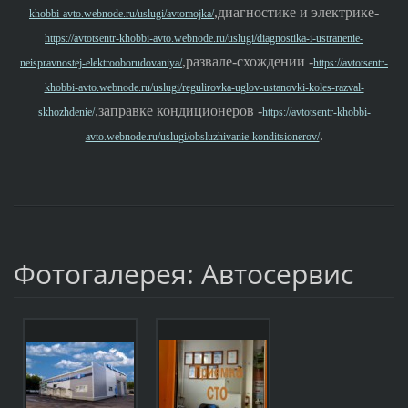
,диагностике и электрике-
khobbi-avto.webnode.ru/uslugi/avtomojka/
https://avtotsentr-khobbi-avto.webnode.ru/uslugi/diagnostika-i-ustranenie-
,развале-схождении -
neispravnostej-elektrooborudovaniya/
https://avtotsentr-
khobbi-avto.webnode.ru/uslugi/regulirovka-uglov-ustanovki-koles-razval-
,заправке кондиционеров -
skhozhdenie/
https://avtotsentr-khobbi-
.
avto.webnode.ru/uslugi/obsluzhivanie-konditsionerov/
Фотогалерея: Автосервис