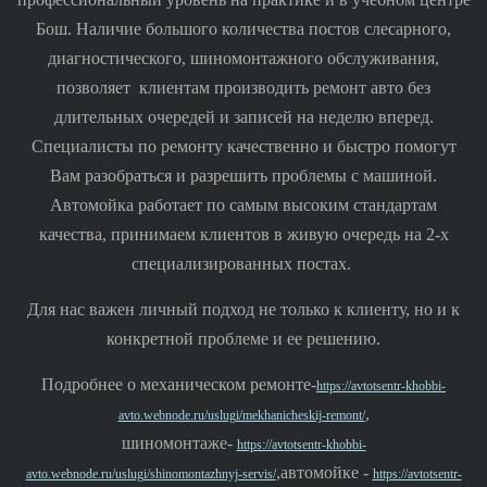
Бош. Наличие большого количества постов слесарного,
диагностического, шиномонтажного обслуживания,
позволяет клиентам производить ремонт авто без
длительных очередей и записей на неделю вперед.
Специалисты по ремонту качественно и быстро помогут
Вам разобраться и разрешить проблемы с машиной.
Автомойка работает по самым высоким стандартам
качества, принимаем клиентов в живую очередь на 2-х
специализированных постах.
Для нас важен личный подход не только к клиенту, но и к
конкретной проблеме и ее решению.
Подробнее о механическом ремонте-
https://avtotsentr-khobbi-
,
avto.webnode.ru/uslugi/mekhanicheskij-remont/
шиномонтаже-
https://avtotsentr-khobbi-
,автомойке -
avto.webnode.ru/uslugi/shinomontazhnyj-servis/
https://avtotsentr-