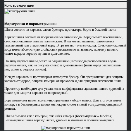
Конструкция шин
Маркировка и параметры шин
Шина состоит из каркаса, слоев брекера, протектора, борта и боковой части.
Каркас шины состоит из прорезиненных нитей корда. Корд бывает текстильным,
стекловолоконным или металлическим. В легковых машинах применяется
текстильный или стеклянный корд. В грузовых – металлокорд. Стекловолоконный
корд имеет абсолютную стойкость к растяжению и гниению, поэтому шины с
таким кордом гораздо лучше и долговечнее.
По типу каркаса шины делят на радиальные (нити корда расположены вдоль
радиуса колеса, как на рисунке слева) и диагональные (нити корда расположены
под углом к радиусу колеса).
Между каркасом и протектором находится брекер. Он предназначен для защиты
каркаса от ударов, защиты камеры от проколов и для придания жесткости шине.
Протектор необходим для увеличения коэффициента сцепления шин с дорогой, а
также для защиты каркаса от повреждений.
Борт позволяет шине герметично прилегать к ободу колеса. Для этого он имеет
кольца, а в бескамерных шинах он покрыт слоем вязкой воздухонепроницаемой
резины.
Шины бывают как с камерой, так и без камеры (
бескамерные
– tubeless).
Бескамерные шины гораздо легче, удобнее в монтаже и прочнее камерных.