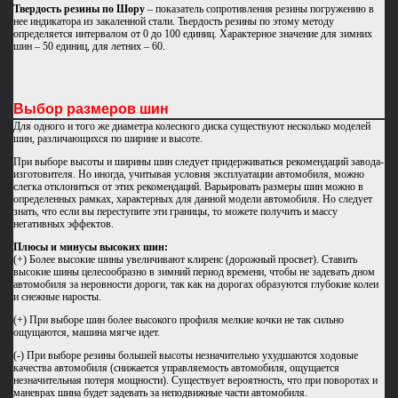
Твердость резины по Шору
– показатель сопротивления резины погружению в
нее индикатора из закаленной стали. Твердость резины по этому методу
определяется интервалом от 0 до 100 единиц. Характерное значение для зимних
шин – 50 единиц, для летних – 60.
Выбор размеров шин
Для одного и того же диаметра колесного диска существуют несколько моделей
шин, различающихся по ширине и высоте.
При выборе высоты и ширины шин следует придерживаться рекомендаций завода-
изготовителя. Но иногда, учитывая условия эксплуатации автомобиля, можно
слегка отклониться от этих рекомендаций. Варьировать размеры шин можно в
определенных рамках, характерных для данной модели автомобиля. Но следует
знать, что если вы переступите эти границы, то можете получить и массу
негативных эффектов.
Плюсы и минусы высоких шин:
(+) Более высокие шины увеличивают клиренс (дорожный просвет). Ставить
высокие шины целесообразно в зимний период времени, чтобы не задевать дном
автомобиля за неровности дороги, так как на дорогах образуются глубокие колеи
и снежные наросты.
(+) При выборе шин более высокого профиля мелкие кочки не так сильно
ощущаются, машина мягче идет.
(-) При выборе резины большей высоты незначительно ухудшаются ходовые
качества автомобиля (снижается управляемость автомобиля, ощущается
незначительная потеря мощности). Существует вероятность, что при поворотах и
маневрах шина будет задевать за неподвижные части автомобиля.