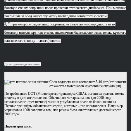
боковую стенку покрышки после проверки статического дисбаланса. При монтаже
покрышки на обод колеса эту метку необходимо совместить с соском;
,
: при контроле радиальных покрышек на силовую неоднородность на их
4
5
боковину наносят круглые метки, аналогичные балансировочным, только красного
или зеленого (иногда – синего) цветов.
Дата производства шин:
Срок годности шин составляет 5-10 лет (это зависит
от качества материалов и условий эксплуатации).
По требованию DOT (Министерство транспорта США), все шины должны иметь
отметку о дате изготовления. Обычно это четырехзначное (до 2000 года
использовалось трехзначное) число в углубленном овале на боковине шины.
Первые две цифры обозначают неделю, а вторые – год изготовления. Например,
маркировка 1008 говорит о том, что резина была изготовлена в десятой неделе
2008 года.
Параметры шин: