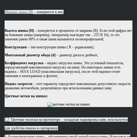
– измеряется в мм;
Ширина шины (B)
Высота шины (H)
– измеряется в процентах от ширины (B). Если этой цифры нет
на боковине шины (например, типоразмер выглядит так – 255 R 16), то это
значение равно 80% и такая шина называется полнопрофильной;
Конструкция
– тип конструкции шины ( R – радиальная);
Монтажный диаметр обода (d)
– диаметр диска в дюймах;
Коэффициент нагрузки
– индекс нагрузки шины. Это условный показатель,
определяющий максимальную нагрузку на шину. На некоторых шинах есть
надпись – MAX LOAD (максимальная нагрузка), после этой надписи стоят
значения в килограммах и фунтах;
Индекс скорости
– этот параметр определяет максимально допустимую скорость
движения автомобиля, разрешённую при использовании данных шин;
Цветные метки на шинах:
,
: Цветные полоски на протекторе – складская маркировка шин, используется
1
2
для удобства поиска и сортировки;
: Балансировочная метка – обозначение самой легкой точки шины. Наносится на
3