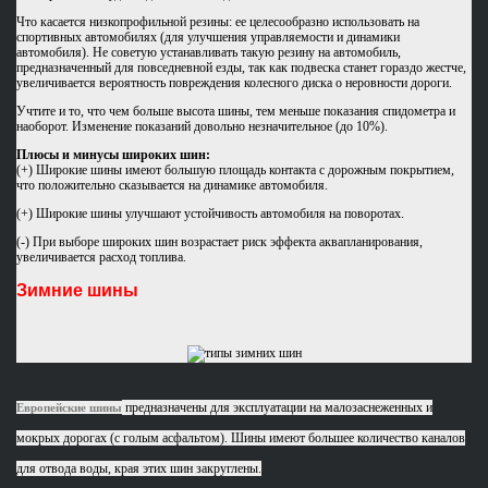
Что касается низкопрофильной резины: ее целесообразно использовать на
спортивных автомобилях (для улучшения управляемости и динамики
автомобиля). Не советую устанавливать такую резину на автомобиль,
предназначенный для повседневной езды, так как подвеска станет гораздо жестче,
увеличивается вероятность повреждения колесного диска о неровности дороги.
Учтите и то, что чем больше высота шины, тем меньше показания спидометра и
наоборот. Изменение показаний довольно незначительное (до 10%).
Плюсы и минусы широких шин:
(+) Широкие шины имеют большую площадь контакта с дорожным покрытием,
что положительно сказывается на динамике автомобиля.
(+) Широкие шины улучшают устойчивость автомобиля на поворотах.
(-) При выборе широких шин возрастает риск эффекта аквапланирования,
увеличивается расход топлива.
Зимние шины
предназначены для эксплуатации на малозаснеженных и
Европейские шины
мокрых дорогах (с голым асфальтом). Шины имеют большее количество каналов
для отвода воды, края этих шин закруглены.