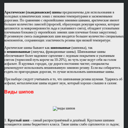
Арктические (скандинавские) шины
предназначены для использования в
холодных климатических зонах с низкими температурами и заснеженными
дорогами. По сравнению с европейскими зимними шинами, арктические имеют
большее количество ламелей (прорезей, образующих режущие кромки, которые
цепляются за микронеровности льда и укатанного снега), обладают угловатыми
плечевыми блоками (у европейских зимних шин плечевые блоки закруглены).
В резиновую смесь скандинавских шин вводится большее количество специальных
компонентов, сохраняющих эластичность резины при низкой температуре.
Арктические шины бывают как
шипованные
(шиповка), так
и
нешипованные
(липучка, фрикционные шины). Шипованные шины
обеспечивают более надежное сцепление с ледовым покрытием и укатанным
снегом (тормозной путь короче на 10-20%), но чуть хуже ведут себя на голом
асфальте. В крупных городах, где дороги постоянно чистят, специалисты
рекомендуют использовать нешипованную зимнюю резину. Если вы собираетесь
ездить по пригородным дорогам, то лучше использовать шипованные шины.
При выборе следует учитывать и то, что шипованная резина шумная. Ударяясь об
асфальт, металлические шипы издают звук, который хорошо слышно в салоне.
Виды шипов
1.
Круглый шип
– самый распространённый и дешёвый. Круглыми шипами
оснащаются шины бюджетного класса. Такие шипы слабо сцепляются со льдом;