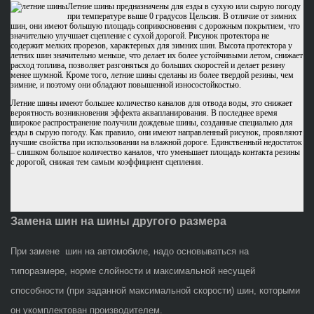
Летние шины предназначены для езды в сухую или сырую погоду
при температуре выше 0 градусов Цельсия. В отличие от зимних
шин, они имеют большую площадь соприкосновения с дорожным покрытием, что
значительно улучшает сцепление с сухой дорогой. Рисунок протектора не
содержит мелких прорезов, характерных для зимних шин. Высота протектора у
летних шин значительно меньше, что делает их более устойчивыми летом, снижает
расход топлива, позволяет разгоняться до больших скоростей и делает резину
менее шумной. Кроме того, летние шины сделаны из более твердой резины, чем
зимние, и поэтому они обладают повышенной износостойкостью.
Летние шины имеют большее количество каналов для отвода воды, это снижает
вероятность возникновения эффекта аквапланирования. В последнее время
широкое распространение получили дождевые шины, созданные специально для
езды в сырую погоду. Как правило, они имеют направленный рисунок, проявляют
лучшие свойства при использовании на влажной дороге. Единственный недостаток
– слишком большое количество каналов, что уменьшает площадь контакта резины
с дорогой, снижая тем самым коэффициент сцепления.
Замена шин на шины другого размера
При замене шин на автомобиле, надо основываться на
типоразмере, норме слойности и максимальной несущей
способности (при заданной максимальной скорости) шин, которыми
он укомплектован производителем.