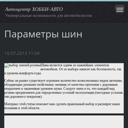
Автоцентр ХОББИ-АВТО
Универсальные возможности для автомобилистов
Параметры шин
18.07.2013 11:04
Шина является одним из важнейших элементов
автомобиля. От ее выбора зависит как безопасность, так
и уровень комфорта езды.
Сейчас на рынке существует огромное количество всевозможных видов автошин,
обладающих разными свойствами: начиная от качества сцепления с дорожным
покрытием и заканчивая уровнем шума. Следует знать и то, что каждый вид
резины предназначен для определенных условий эксплуатации (погодные условия,
тип дорожного покрытия).
Материал этой статьи поможет вам сделать правильный выбор и расширит ваши
познания в этой области.