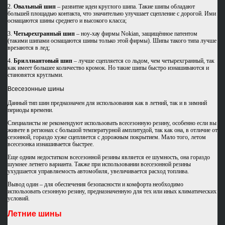
2.
Овальный шип
– развитие идеи круглого шипа. Такие шипы обладают
большей площадью контакта, что значительно улучшает сцепление с дорогой. Ими
оснащаются шины среднего и высокого класса;
3.
Четырехгранный шип
– ноу-хау фирмы Nokian, защищённое патентом
(такими шипами оснащаются шины только этой фирмы). Шипы такого типа лучше
врезаются в лед;
4.
Бриллиантовый шип
– лучше сцепляется со льдом, чем четырехгранный, так
как имеет большее количество кромок. Но такие шипы быстро изнашиваются и
становятся круглыми.
Всесезонные шины
Данный тип шин предназначен для использования как в летний, так и в зимний
периоды времени.
Специалисты не рекомендуют использовать всесезонную резину, особенно если вы
живете в регионах с большой температурной амплитудой, так как она, в отличие от
сезонной, гораздо хуже сцепляется с дорожным покрытием. Мало того, летом
всесезонка изнашивается быстрее.
Еще одним недостатком всесезонной резины является ее шумность, она гораздо
шумнее летнего варианта. Также при использовании всесезонной резины
ухудшается управляемость автомобиля, увеличивается расход топлива.
Вывод один – для обеспечения безопасности и комфорта необходимо
использовать сезонную резину, предназначенную для тех или иных климатических
условий.
Летние шины