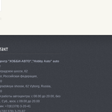
такт
ентр "ХОББИ-АВТО","Hobby Auto" auto
r
градское шоссе, 62
г, Российская федерация,
00
gradskoye shosse, 62 Vyborg, Russia,
00
 работы автоцентра: с 08.00 до 20.00, без
 Суб., воск. с 09.00.до 20.00
ин: +7(81378) 3-20-41
 +7(81378) 3-20-97;