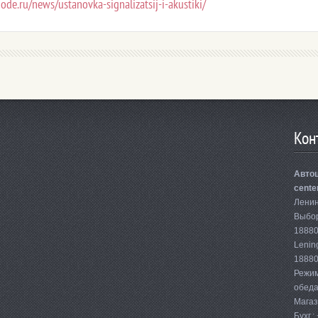
ode.ru/news/ustanovka-signalizatsij-i-akustiki/
Koн
Автоц
cente
Ленин
Выбор
1888
Lenin
1888
Режим
обеда.
Магаз
Бухг.: