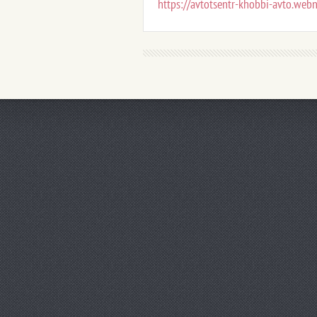
https://avtotsentr-khobbi-avto.webn