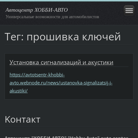
Автоцентр ХОББИ-АВТО
Универсальные возможности для автомобилистов
Тег: прошивка ключей
Установка сигнализаций и акустики
https://avtotsentr-khobbi-
avto.webnode.ru/news/ustanovka-signalizatsij-i-
akustiki/
Koнтакт
Автоцентр "ХОББИ-АВТО","Hobby Auto" auto center