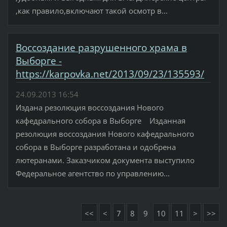
,как правило,включают такой осмотр в...
Воссоздание разрушенного храма в
Выборге -
https://karpovka.net/2013/09/23/135593/
24.09.2013 16:54
Издана резолюция воссоздания Нового
кафедрального собора в Выборге Изданная
резолюция воссоздания Нового кафедрального
собора в Выборге разработана и одобрена
лютеранами. Заказчиком документа выступило
Федеральное агентство по управлению...
<<
<
7
8
9
10
11
>
>>